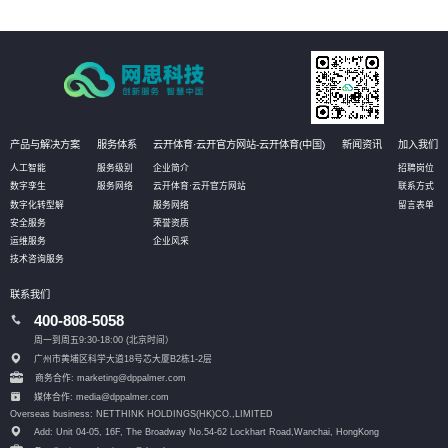
产品与解决方案
服务体系
云开体育·云开官方网站-云开体育(中国)
新闻资讯
加入我们
人工智能
服务级别
企业简介
招聘岗位
数字孪生
服务网络
云开体育·云开官方网站
联系方式
数字化转型解
服务网络
留言表单
安全服务
荣誉资质
运维服务
企业风采
技术咨询服务
联系我们
400-808-5058
周一到周五9:30-18:00 (北京时间）
广州市黄埔区科学大道18号芯大厦B2栋1-2层
商务合作: marketing@dppalmer.com
媒体合作: media@dppalmer.com
Overseas business: NETTHINK HOLDINGS(HK)CO.,LIMITED
Add: Unit 04-05, 16F, The Broadway No.54-62 Lockhart Road,
Wanchai, HongKong