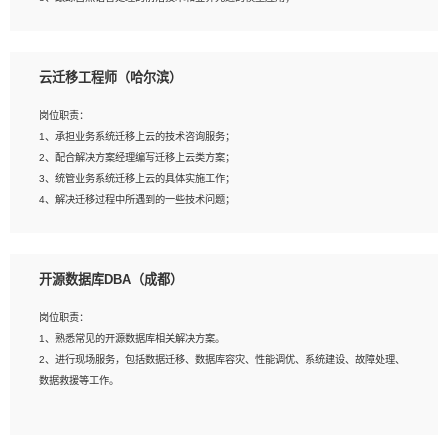
4、负责问答系统的搭建和知识图谱的建立；
云迁移工程师（哈尔滨）
岗位要求：
1、1年及以上自然语言处理方向研究或工作经验，统招本科及以上学历；
岗位职责：
2、熟悉tensorflow，keras，pytorch等常规深度学习框架，快速根据客户需求实现
1、承担业务系统迁移上云的技术咨询服务；
有效的模型；
2、配合解决方案经理编写迁移上云类方案；
3、熟悉掌握至少一种编程语言，如：Python，Java；
3、统管业务系统迁移上云的具体实施工作；
4、 熟悉NLP相关算法与实现；
4、解决迁移过程中所遇到的一些技术问题；
5、至少有一次及以上问答系统的项目实践，熟悉问答系统全流程开发者优先；
6、有较强的问题分析和处理能力，良好的团队合作意识；
7、 参与过相关竞赛或科研项目者优先。
岗位要求：
开源数据库DBA（成都）
1、专科及以上学历，三年以上工作经验，计算机等相关专业；
2、具备常见业务系统资源评估、部署优化和故障排查的能力；
岗位职责：
3、熟悉常见操作系统、存储、网络、 IO 等相关原理；
1、熟悉常见的开源数据库相关解决方案。
4、具有迁移工具实操经验，具备P2V、V2V迁移能力；
2、进行现场服务，包括数据迁移、数据库容灾、性能调优、系统建设、故障处理、
5、熟练华为、VMware虚拟化、云计算及云存储技术；
数据救援等工作。
6、熟悉主流数据库、应用服务器、中间件部署架构和运维方法；
7、具备资源池迁移、应用及数据迁移、异构数据迁移相关经验；
8、具有HCIE/H3CIE/VMware/阿里云等云计算方向认证者优先；
岗位要求：