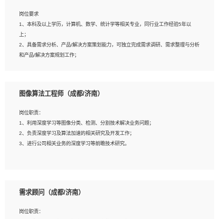
岗位要求
岗位要求：
1、本科及以上学历，计算机、数学、统计学等相关专业，同行业工作经验5年以
1、全日制统招本科及以上学历，计算机相关专业毕业，5年以上开发工作经验；
上；
2、具有扎实的java编程功底和良好的编码习惯，有分布式、多线程及高并发系统开
2、具备需求分析、产品/解决方案策划能力，可独立完成需求调研、需求整理与分析
发经验和性能调优经验尤佳；熟悉JVM调优；掌握基础中间件、基础架构方案和云
和产品/解决方案规划工作；
平台、云产品功能特性，熟练使用相关平台的功能和了解其背后实现机制；
3、逻辑缜密，对用户产品/解决方案体验敏感，对数据敏感，有产品/解决方案意
3、精通主流开发框架经验，精通一门主流开发语言；熟悉主流开源框架源码；
识，有主见，以数据为驱动，以结果为导向；
4、具有一定的大中型项目参与经验，有中间件、基础组件和框架的研发经验，具备
4、具有丰富的AI产品/解决方案解决方案经验，能够针对客户的需求，快速响应输出
研发管理流程建设经验；
图像算法工程师（成都/济南）
相关的解决方案，包括视频分析、图像识别、NLP、OCR、机器学习等；
5、熟悉Spring、Mybatis等开源框架和常用apache组件,熟悉Web服务端开发的各
5、具备AI技术背景，掌握TensorFlow、PyTorch、Spark MLlib、SK-Learn等常见
种常用框架和技术Springboot、Shiro、springcloud等；熟悉Linux常用命令和了解
岗位职责：
AI算法框架，对人脸识别、目标检测、图像识别、OCR、NLP等AI算法有深刻理
常用脚本语言，较丰富的线上系统运维经验，复杂问题排查思路清晰。
1、利用深度学习等图像分类、检测、分割技术解决业务问题；
解。具有AI平台级产品/解决方案从业经验者优先。具有大数据技术背景者优先；
2、负责深度学习及算法加速的相关研究及开发工作；
6、具备良好的客户意识与沟通能力，善于学习思考、创新与团队协作，认真负责、
3、进行公司相关业务的深度学习等前瞻技术研究。
执行力与抗压力强。
岗位要求：
1、统招本科以上学历，图形图像、计算机或数学相关专业；
需求顾问（成都/济南）
2、2年以上图像处理开发经验，熟悉python和spark开发；
3、熟练使用TensorFlow、Theano、Keras 及 Caffe 任意一种主流深度学习框架搭
岗位职责：
建深度学习系统环境；