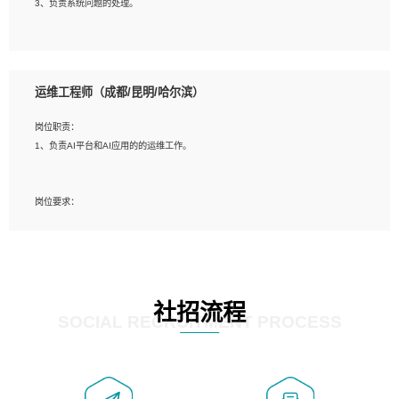
3、负责系统问题的处理。
5、必须有实际的生产环境系统维护经验。
6、有中国移动安全态势系统相关项目经验优先考虑。
岗位要求：
1、精通java编程，熟悉vue和jsp编程；
运维工程师（成都/昆明/哈尔滨）
2、熟悉linux命令；
3、熟练使用springmvc、springcloud、webservice等框架进行开发；
岗位职责：
4、熟练使用oracle、mysql进行开发；
1、负责AI平台和AI应用的的运维工作。
5、熟悉流程开发如使用activiti；
6、计算机相关专业本科以上学历，3年以上开发工作经验。
岗位要求：
1、计算机相关专业，大专以上学历，2年以上开发运维工作经验；
2、必须具备的能力：有丰富的运维开发和K8S运维经验；熟悉K8S、Git、docker
等相关工具使用；熟练掌握Linux环境下的Shell语言 ；工作责任感强、具有良好的
沟通能力、服务意识；
3、掌握Linux环境下的Python编程语言；
社招流程
4、掌握DevOps思想、方法和流程。Jenkins工具使用；
SOCIAL RECRUITMENT PROCESS
5、掌握常见中间件配置与优化，如mysql、nginx等；
6、掌握服务器的维护，熟悉linux系统的常用操作；
7、掌握和第三方系统API接口的维护操作，和安全漏洞扫描的修复工作。