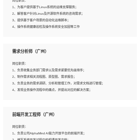
岗位职责：
4、在剪辑上会思考，有一定编导思维；
1、为客户提供基于Linux系统的运维支撑服务；
5、踏实， 勤奋，愿意在工作中不断学习，提高自我；
2、解答客户针对Linux及开源软件系统的咨询需求；
6、能与同事友好相处。
3、提供基于客户场景的自动化运维脚本；
4、操作系统健康巡检及操作系统安全加固等工作
岗位要求：
需求分析师（广州）
1、全日制本科计算机相关专业毕业，3年以上相关工作经验；
2、精通linux操作系统的运行维护，具有故障处理的能力
岗位职责：
3、熟练使用脚本语言，shell/python任一种，熟练使用Ansible
1、负责收集业务部门需求以及需求紧要优先级排序；
4、熟悉linux常见服务、中间件的基本原理、部署以及故障处理，如：Mysql、
2、制作需求相关流程图、原型图、需求报告；
Apache、Nginx、Zabbix、Kafka等
3、负责业务的需求调研、分析和管理工作，对需求文档进行管理；
5、熟悉主流虚拟化技术，如：VMware、KVM
4、发现业务操作流程中的痛点，并提出对应的解决方案；
6、具备网络方面的基础知识，熟悉常见的网络协议，如TCP/IP，转发原理，路由优
5、完成其他上级领导交予的任务和工作。
先级等
7、了解容器技术，熟悉docker或podman
8、有良好的文档编写能力和沟通能力，有RHCE证书优先
前端开发工程师（广州）
岗位要求：
1、本科以上学历，一年以上需求分析相关经验者优先；
岗位职责：
2、熟悉产品及需求规划工具，如:Axure、Xmind、MS Project等；
1、负责公司AlphaMind AI能力开放平台的前端开发；
3、具备良好的交流协调能力，有较强的责任感、工作积极主动；
2、编写系统开发过程中的相遇开发文档；