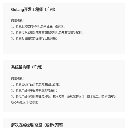
1、本科以上相关专业毕业，拥有三年以上相关数据工作经验经验。
Golang开发工程师（广州）
2、熟悉PostgreSQL、redis、MongoDB、ElasticSearch等开源数据库运维管理，
拥有开发经验优先。
岗位职责：
3、熟悉Oracle、MySQL、SQLServer中一种或多种优先。
1、负责服务端的API以及平台设计跟实现；
4、熟悉Hadoop、HBASE、Spark等大数据平台优先。
2、负责与保证服务端的高性能实现以及并发管理与控制；
5、熟悉linux或任意一种unix操作系统，如有较强操作系统侧工作经验者优先。
3、负责配合前端界面进行功能对接；
6、具备丰富的项目实施经验，较强的自我学习能力。
7、责任心强，为人友好，沟通能力强，具有良好的团队意识。
岗位要求：
1、本科及以上学历，计算机相关专业；
系统架构师（广州）
2、1年以上Golang开发工作经验，能独立完成相应项目开发；
3、基础扎实、熟悉数据结构与算法，熟悉多线程、多进程、IO复用等并发编程思维
岗位职责：
与实现，熟悉常用开源框架及设计模式；
1、负责自研产品开发及开发团队管理；
4、熟悉Golang、连接池、消息队列等组件使用、熟悉后端开发、测试、调试流程
2、负责产品和平台的系统架构设计；
跟工具使用；
3、参与产品与项目的业务分析、技术方案、系统架构设计、技术选型、技术攻关与
5、对技术有激情，喜欢钻研，能快速接受和掌握新技术，学习能力和工作责任心
核心功能设计与实现；
强，良好的沟通表达能力和团队协作能力。
4、根据业务及技术发展，做前瞻性的技术分析、研究及应用；
5、根据业务架构设计与业务需求，上接业务设计下接系统设计，编写系统概要设
计，指导技术骨干进行系统详细设计。
解决方案经理/总监（成都/济南）