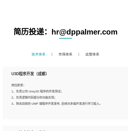
简历投递：hr@dppalmer.com
技术体系
市场体系
运营体系
U3D程序开发（成都）
岗位职责：
1、负责公司 Unity3D 程序的开发测试；
2、负责逻辑代码部分的功能实现；
3、除去目前的 UWP 端程序开发发布, 后续对多端开发进行学习投入。
岗位要求：
1、全日制本科相关专业，具有相关开发经验?年以上；