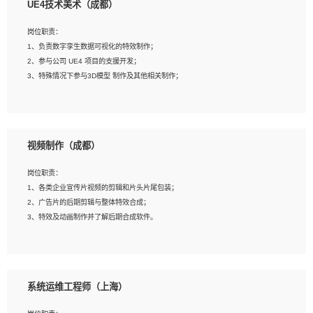
UE4技术美术（成都）
2、熟练掌握 Unity3D 程序开发，精通 C# 语言开发；
3、具有大量插件的使用调试经历，开发测试过 UWP 端程序者优先；
岗位职责：
4、有良好的沟通能力和团队合作意识；
1、负责数字孪生数据可视化的特效制作；
5、开发过 HoloLens 程序者优先。
2、参与公司 UE4 项目的支援开发；
3、特殊情况下参与3D模型 制作及其他相关制作；
岗位要求：
1、全日制本科以上学历，美术、动画相关专业毕业，具有相关效果制作经验2年以
视频制作（成都）
上；
2、熟练掌握 Particle 或 Niagara 制作特效模块；
岗位职责：
3、想象力丰富, 有一定的艺术审美深度；
1、各类企业宣传片视频的剪辑和片头片尾包装；
4、有良好的场景特效搭建功底；
2、广告片的后期剪辑与整体特效合成；
5、熟悉 3Ds Max 或者 Maya；
3、特效及动画制作并了解后期合成软件。
6、有良好的沟通能力和团队合作意识；
7、参与过建筑结构表现相关项目者优先
岗位要求：
1、热爱影视，责任心强，有强烈的兴趣和后期制作的主观能动性；
系统运维工程师（上海）
2、熟练使用After Effect、Photo Shop、熟练掌握视频剪辑和特效包装软件；
3、能对影片后期进行整体调色控制，具备一定审美感；