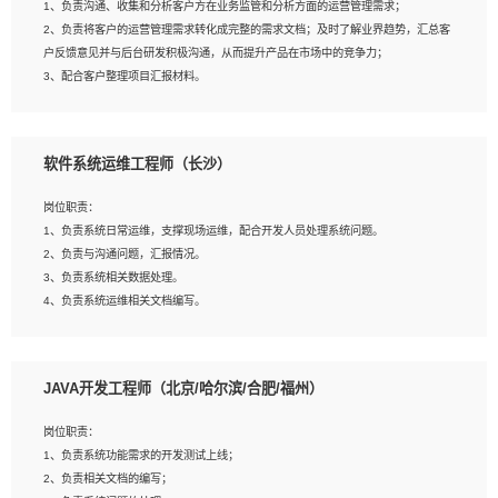
1、负责沟通、收集和分析客户方在业务监管和分析方面的运营管理需求；
4、熟悉OPENCV、HALCON等常用图像处理软件，熟练进行图像处理；
2、负责将客户的运营管理需求转化成完整的需求文档；及时了解业界趋势，汇总客
5、熟悉主流的分类算法、聚类算法和关联分析算法原理，能熟练使用神经网络算法
户反馈意见并与后台研发积极沟通，从而提升产品在市场中的竞争力；
的进行业务建模；
3、配合客户整理项目汇报材料。
6、对OCR领域有深入的研究，熟悉模型调参，压缩和整型化方法；
7、熟悉mysql、oracle、MongoDB、redis等其中一种数据库使用。
岗位要求：
软件系统运维工程师（长沙）
1、3年以上运营或解决方案的工作经验。
2、具备良好的逻辑能力、沟通能力和文字处理能力，能够从海量数据中发现关键特
岗位职责：
征，可独立提出完整的优化方案,并推动方案执行达成结果；熟练使用PPT、
1、负责系统日常运维，支撑现场运维，配合开发人员处理系统问题。
WORD、EXCEL等办公软件；
2、负责与沟通问题，汇报情况。
3、深入理解公司各项AI产品和技术信息；具有较强的文档编写能力，能独立撰写
3、负责系统相关数据处理。
PPT、方案建议书等，面试时需携带个人制作的专业PPT文件进行展示。
4、负责系统运维相关文档编写。
5、负责现场对接客户，沟通事项。
JAVA开发工程师（北京/哈尔滨/合肥/福州）
岗位要求：
1、计算机相关专业本科以上学历，1年以上软件系统运维经验。
岗位职责：
2、精通linux命令。
1、负责系统功能需求的开发测试上线；
3、熟悉oracle、mysql 数据库。
2、负责相关文档的编写；
4、善于沟通，具有良好的团队合作精神和协作能力。