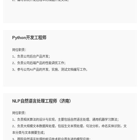
4、有较强的系统需求分析、文档编写能力、沟通能力；
5、具备与多团队合作的经验，良好团队协作精神；
岗位要求：
1、全日制本科及以上学历，计算机相关专业毕业，一年以上前端开发工作经验；
2、熟练掌握HTML、CSS、JavaScript等web相关技术；
Python开发工程师
3、熟悉react/vue/angular任何一种前端框架，熟悉react优先；
4、熟悉webpack配置和git操作；
岗位职责：
5、善于沟通，具有团队意识；
1、负责公司后台产品开发；
2、负责公司后端产品的性能调优工作；
3、参与公司AI产品的开发、实施、测试文档编写工作。
岗位要求:
1、计算机相关专业，本科及以上学历，2年以上后端开发经验，有过运营商项目经
NLP自然语言处理工程师（济南）
验的更佳；
2、熟练python编程语言，熟悉服务端开发流程，熟悉常见的算法和数据结构；
岗位职责：
3、熟悉数据库开发，熟悉Mysql、Oracle、MongoDb数据库应用开发其中一种；
1、负责相关算法的设计与实现，主要包括自然语言处理、通用机器学习算法；
4、熟悉Python Wed框架（Django/Flask...）代码能力优秀，熟悉编码规范和具备
2、负责大规模文本数据库处理，包括生文本预处理，句法分析，命名实体识别，文
良好的文档编写能力）；
本分类与文本摘要生成；
5、沟通表达能力强，具备团队协作能力。
3、跟踪自然语言处理的前沿技术和业界先进的模型应用；