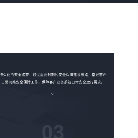
持久化的安全运营：通过重要时期的安全保障建设思路，指导客户
日常网络安全保障工作，保障客户业务系统日常安全运行需求。
03