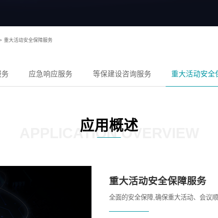
>
重大活动安全保障服务
服务
应急响应服务
等保建设咨询服务
重大活动安全
应用概述
APPLICATION OVERVIEW
重大活动安全保障服务
全面的安全保障,确保重大活动、会议