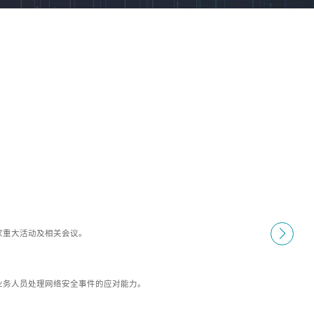
家重大活动及相关会议。
业务人员处理网络安全事件的应对能力。