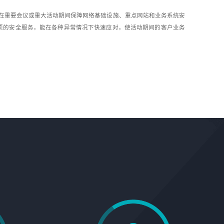
指在重要会议或重大活动期间保障网络基础设施、重点网站和业务系统安
项的安全服务，能在各种异常情况下快速应对，使活动期间的客户业务