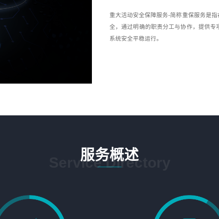
重大活动安全保障服务-简称重保服务是
全，通过明确的职责分工与协作，提供专
系统安全平稳运行。
服务概述
Service Directory