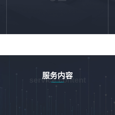
服务内容
service content