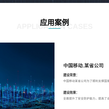
应用案例
APPLICATION CASES
中国移动.某省公司
建设背景：
中国移动某省公司为了顺利支撑国
建设效果：
全面提升了安全防护能力，提高了