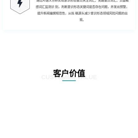
通过AI语义分析实现意识形态重点关注词汇、党建重点词汇、负面敏
感词汇监测识 别，判断意识形态关键词是否存在问题，并发出预警，
提升新闻编撰规范性，从拟 稿源头减少意识形态领域风险问题的出
现。
客户价值
CUSTOMER VALUE
01
强化风险控制：AI智慧风控技术能够通过对新闻公文内容的深度分析和挖掘，
发现潜在的风险点，如敏感信息泄露、政策误读等。通过及时预警和提醒，帮
助客户规避潜在风险，确保新闻公文的准确性和合规性。