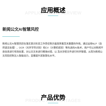
应用概述
APPLICATION OVERVIEW
新闻公文AI智慧风控
新闻公文AI智慧风控在落实意识形态工作责任制方面发挥着至关重要的作用。通过运用NLP（自
然语言处理）、OCR（光学字符识别）和CV（计算机视觉）等先进的AI技术，用户可以对新闻不
良信息进行有效处置，对公文文本进行精准纠错，以 及对涉密文件进行科学管理，从而为新闻公
文风险控制注入智能动力，显著提升其智慧化水平。
产品优势
PRODUCT ADVANTAGES